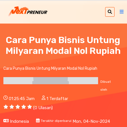
Cara Punya Bisnis Untung
Milyaran Modal Nol Rupiah
Cara Punya Bisnis Untung Milyaran Modal Nol Rupiah
Dibuat
oleh
01:25:45 Jam
1 Terdaftar
(0 Ulasan)
Indonesia
Terakhir diperbarui
Mon, 04-Nov-2024